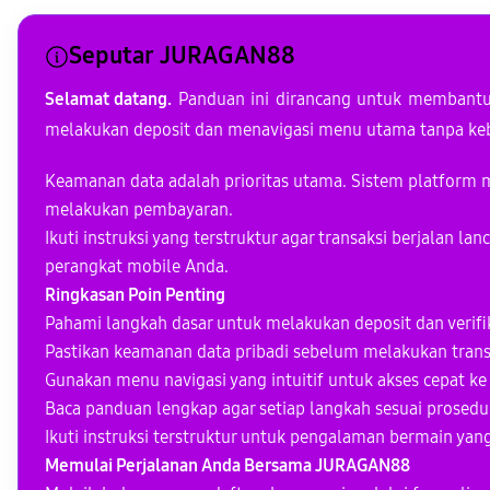
Seputar JURAGAN88
Selamat datang.
Panduan ini dirancang untuk membantu
melakukan deposit dan menavigasi menu utama tanpa ke
Keamanan data
adalah prioritas utama. Sistem platform 
melakukan pembayaran.
Ikuti instruksi yang terstruktur agar transaksi berjalan
perangkat mobile Anda.
Ringkasan Poin Penting
Pahami langkah dasar untuk melakukan deposit dan verifi
Pastikan keamanan data pribadi sebelum melakukan trans
Gunakan menu navigasi yang intuitif untuk akses cepat ke
Baca panduan lengkap agar setiap langkah sesuai prosedu
Ikuti instruksi terstruktur untuk pengalaman bermain yan
Memulai Perjalanan Anda Bersama JURAGAN88