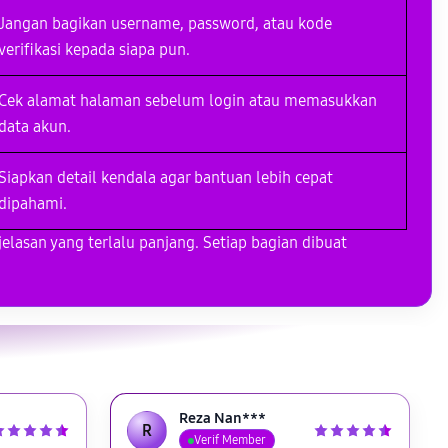
Jangan bagikan username, password, atau kode
verifikasi kepada siapa pun.
Cek alamat halaman sebelum login atau memasukkan
data akun.
Siapkan detail kendala agar bantuan lebih cepat
dipahami.
lasan yang terlalu panjang. Setiap bagian dibuat
Reza Nan***
R
Verif Member