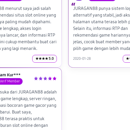
 menurut saya jadi salah
JURAGAN88 punya sistem lo
endasi situs slot online yang
alternatif yang stabil, jadi ak
ya paling mudah dipahami.
halaman utama terasa lebih p
 lengkap, akses login
Selain itu, informasi RTP dan
nya lancar, dan informasi RTP
rekomendasi game hariannya
 ini cukup membantu buat cari
jelas, cocok buat member yan
 yang lagi menarik.
pilih game dengan lebih mud
★★★★ 5.0
2020-01-28
★
ham Kur***
Verif Member
 suka dari JURAGAN88 adalah
game lengkap, server ringan,
masi bocoran game gacor yang
rbarui. Buat saya,
 terasa praktis untuk
buran slot online dengan