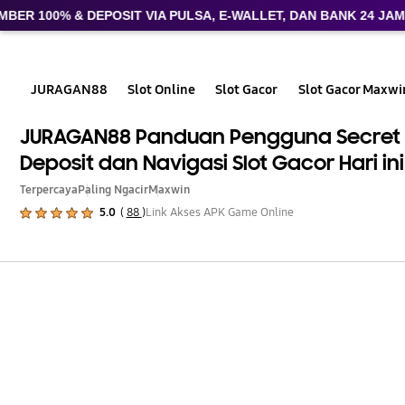
PULSA, E-WALLET, DAN BANK 24 JAM 🔥
💰 MINIMAL DE
JURAGAN88
Slot Online
Slot Gacor
Slot Gacor Maxwi
JURAGAN88 Panduan Pengguna Secret 
Deposit dan Navigasi Slot Gacor Hari ini
Terpercaya
Paling Ngacir
Maxwin
Peringkat Produk :
5.0
(
88
)
Link Akses APK Game Online
Jumlah Peringkat :