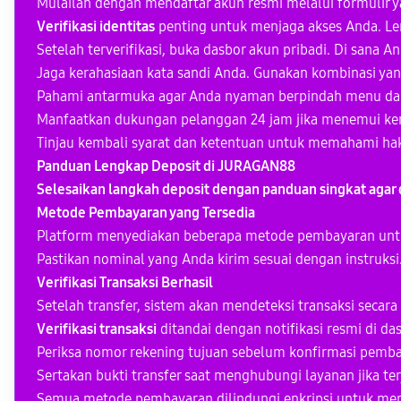
Mulailah dengan mendaftar akun resmi melalui formulir yan
Verifikasi identitas
penting untuk menjaga akses Anda. Leng
Setelah terverifikasi, buka dasbor akun pribadi. Di sana 
Jaga kerahasiaan kata sandi Anda. Gunakan kombinasi ya
Pahami antarmuka
agar Anda nyaman berpindah menu da
Manfaatkan dukungan pelanggan 24 jam jika menemui kend
Tinjau kembali syarat dan ketentuan untuk memahami ha
Panduan Lengkap Deposit di JURAGAN88
Selesaikan langkah deposit dengan panduan singkat agar
Metode Pembayaran yang Tersedia
Platform menyediakan beberapa metode pembayaran untuk m
Pastikan nominal yang Anda kirim sesuai dengan instruk
Verifikasi Transaksi Berhasil
Setelah transfer, sistem akan mendeteksi transaksi seca
Verifikasi transaksi
ditandai dengan notifikasi resmi di 
Periksa nomor rekening tujuan sebelum konfirmasi pemba
Sertakan bukti transfer saat menghubungi layanan jika te
Semua metode pembayaran dilindungi enkripsi untuk menja