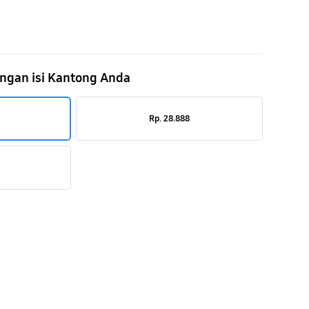
ngan isi Kantong Anda
Rp. 28.888